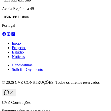
+351 935 851 589
Av. da República 49
1050-188 Lisboa
Portugal
Início
Projectos
Estúdio
Notícias
Candidaturas
Solicitar Orçamento
©
2026
CVZ CONSTRUÇÕES. Todos os direitos reservados.
CVZ Construções
Pergunte sobre as nossas obras