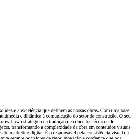
solidez e a excelência que definem as nossas obras. Com uma base
multimédia e dinâmica à comunicação do setor da construção. O seu
 know-how estratégico na tradução de conceitos técnicos de
ojetos, transformando a complexidade da obra em conteúdos visuais
es de marketing digital. É o responsável pela consistência visual da
smita sempre os valores de rigor, inovação e confiança que nos