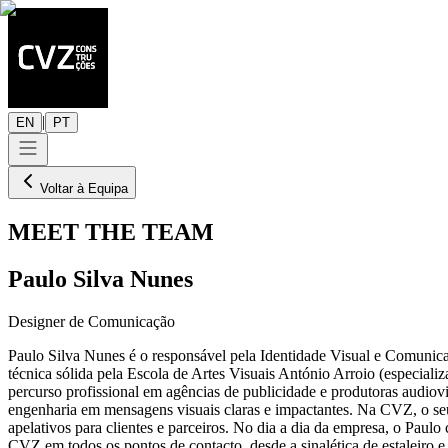
|
EN
PT
Voltar à Equipa
MEET THE TEAM
Paulo Silva Nunes
Designer de Comunicação
Paulo Silva Nunes é o responsável pela Identidade Visual e Comunic
técnica sólida pela Escola de Artes Visuais António Arroio (especia
percurso profissional em agências de publicidade e produtoras audiov
engenharia em mensagens visuais claras e impactantes. Na CVZ, o seu
apelativos para clientes e parceiros. No dia a dia da empresa, o Paulo 
CVZ em todos os pontos de contacto, desde a sinalética de estaleiro e