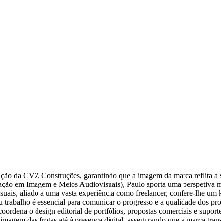
ação da CVZ Construções, garantindo que a imagem da marca reflita a 
lização em Imagem e Meios Audiovisuais), Paulo aporta uma perspetiva 
isuais, aliado a uma vasta experiência como freelancer, confere-lhe um
 trabalho é essencial para comunicar o progresso e a qualidade dos pr
coordena o design editorial de portfólios, propostas comerciais e suport
 imagem das frotas até à presença digital, assegurando que a marca tran